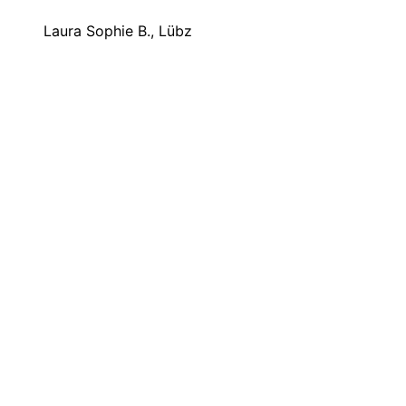
Laura Sophie B., Lübz
Problem:
eine Stute mit Anzeichen von
Schlafmangel/Pseudo-Narkolepsie, fiel
tagsüber um beim Dösen, immer wieder
verletzt, dadurch längere Aufenthalte in
Kliniken
Ziel: