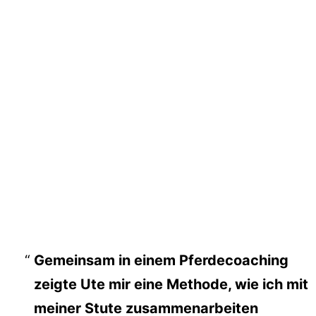
die Stute soll sich so sicher fühlen, dass sie
sich wieder ablegt und dadurch einen
erholsamen Schlaf geniessen kann
Weg:
eine Traumabehandlung mit der Besitzerin,
Coaching mit der Pferdebesitzerin für
weitere Maßnahmen, damit die Stute sich
sicher fühlt
Gemeinsam in einem Pferdecoaching
zeigte Ute mir eine Methode, wie ich mit
meiner Stute zusammenarbeiten